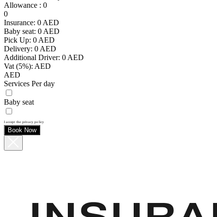
Allowance
:
0
0
Insurance:
0
AED
Baby seat:
0
AED
Pick Up:
0
AED
Delivery:
0
AED
Additional Driver:
0
AED
Vat (5%):
AED
AED
Services Per day
Baby seat
I accept the privacy policy
Book Now